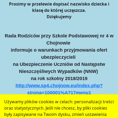
Prosimy w przelewie dopisać nazwisko dziecka i
klasę do której uczęszcza.
Dziękujemy
Rada Rodziców przy Szkole Podstawowej nr 4 w
Chojnowie
informuje o warunkach przyjmowania ofert
ubezpieczycieli
na Ubezpieczenie Uczniów od Następstw
Nieszczęśliwych Wypadków (NNW)
na rok szkolny 2018/2019
http://www.sp4.chojnow.eu/index.php?
strona=100001%A717menu1
Używamy plików cookies w celach: personalizacji treści
oraz statystycznych. Jeśli nie chcesz, by pliki cookies
serwis jest częścią portalu miejskiego
www.chojnow.eu
były zapisywane na Twoim dysku, zmień ustawienia