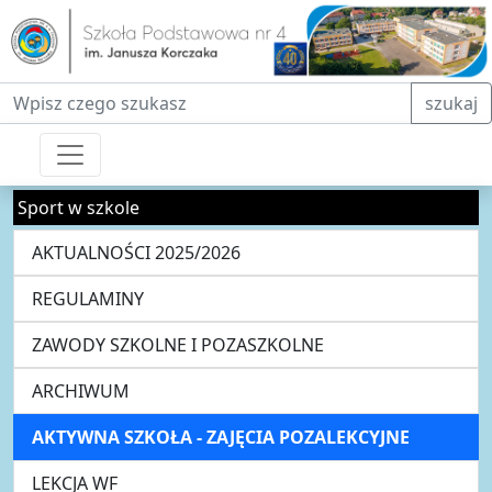
Fraza do wyszukiwania
szukaj
Sport w szkole
AKTUALNOŚCI 2025/2026
REGULAMINY
ZAWODY SZKOLNE I POZASZKOLNE
ARCHIWUM
AKTYWNA SZKOŁA - ZAJĘCIA POZALEKCYJNE
LEKCJA WF