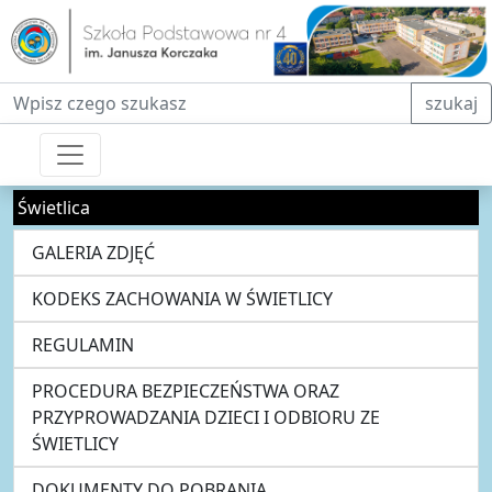
Fraza do wyszukiwania
szukaj
Świetlica
GALERIA ZDJĘĆ
KODEKS ZACHOWANIA W ŚWIETLICY
REGULAMIN
PROCEDURA BEZPIECZEŃSTWA ORAZ
PRZYPROWADZANIA DZIECI I ODBIORU ZE
ŚWIETLICY
DOKUMENTY DO POBRANIA