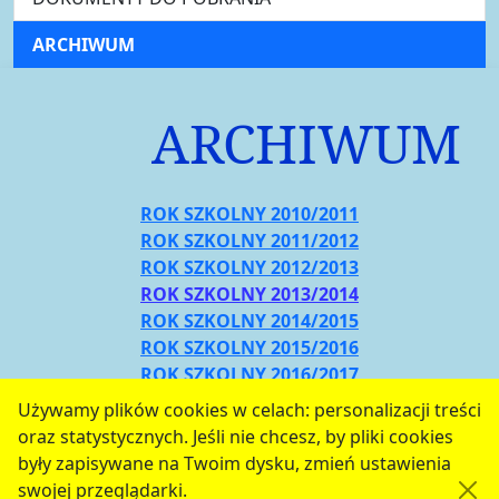
ARCHIWUM
ARCHIWUM
ROK SZKOLNY 2010/2011
ROK SZKOLNY 2011/2012
ROK SZKOLNY 2012/2013
ROK SZKOLNY 2013/2014
ROK SZKOLNY 2014/2015
ROK SZKOLNY 2015/2016
ROK SZKOLNY 2016/2017
ROK SZKOLNY 2017/2018
Używamy plików cookies w celach: personalizacji treści
ROK SZKOLNY 2018/2019
oraz statystycznych. Jeśli nie chcesz, by pliki cookies
serwis jest częścią portalu miejskiego
www.chojnow.eu
były zapisywane na Twoim dysku, zmień ustawienia
przygotowanego przez
MEDIART
(w
CMS
) © przy
swojej przeglądarki.