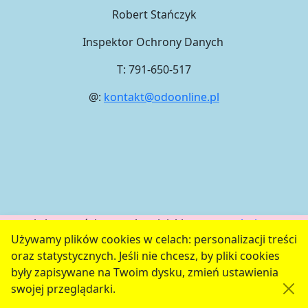
Robert Stańczyk
Inspektor Ochrony Danych
T: 791-650-517
@:
kontakt@odoonline.pl
serwis jest częścią portalu miejskiego
www.chojnow.eu
Używamy plików cookies w celach: personalizacji treści
przygotowanego przez
MEDIART
(w
CMS
) © przy
oraz statystycznych. Jeśli nie chcesz, by pliki cookies
współudziale
Urzędu Miejskiego w Chojnowie
były zapisywane na Twoim dysku, zmień ustawienia
swojej przeglądarki.