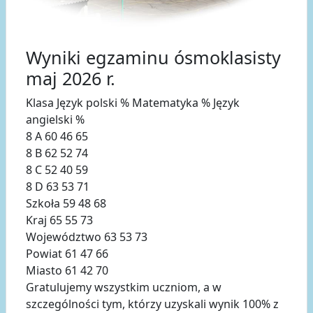
Wyniki egzaminu ósmoklasisty
maj 2026 r.
Klasa Język polski % Matematyka % Język
angielski %
8 A 60 46 65
8 B 62 52 74
8 C 52 40 59
8 D 63 53 71
Szkoła 59 48 68
Kraj 65 55 73
Województwo 63 53 73
Powiat 61 47 66
Miasto 61 42 70
Gratulujemy wszystkim uczniom, a w
szczególności tym, którzy uzyskali wynik 100% z