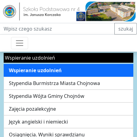
Fraza do wyszukiwania
szukaj
Wspieranie uzdolnień
Wspieranie uzdolnień
Stypendia Burmistrza Miasta Chojnowa
Stypendia Wójta Gminy Chojnów
Zajęcia pozalekcyjne
Język angielski i niemiecki
Osiągnięcia. Wyniki sprawdzianu