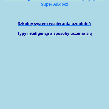
Super As.docx
Szkolny system wspierania uzdolnień
Typy inteligencji a sposoby uczenia się