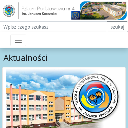
Fraza do wyszukiwania
szukaj
Aktualności