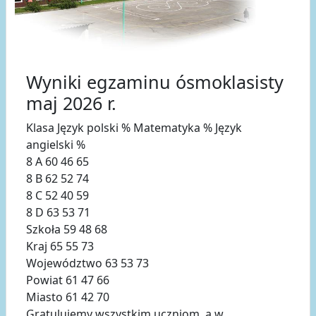
Wyniki egzaminu ósmoklasisty
maj 2026 r.
Klasa Język polski % Matematyka % Język
angielski %
8 A 60 46 65
8 B 62 52 74
8 C 52 40 59
8 D 63 53 71
Szkoła 59 48 68
Kraj 65 55 73
Województwo 63 53 73
Powiat 61 47 66
Miasto 61 42 70
Gratulujemy wszystkim uczniom, a w