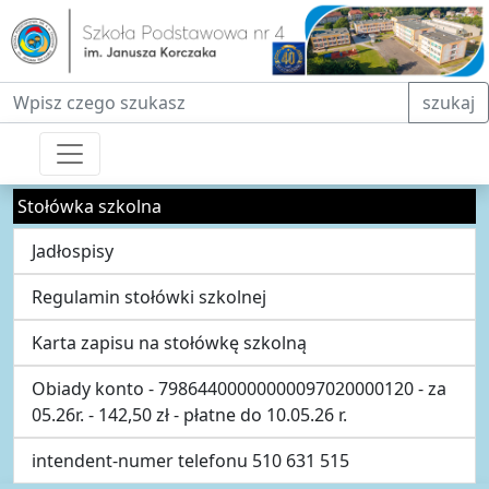
Fraza do wyszukiwania
szukaj
Stołówka szkolna
Jadłospisy
Regulamin stołówki szkolnej
Karta zapisu na stołówkę szkolną
Obiady konto - 79864400000000097020000120 - za
05.26r. - 142,50 zł - płatne do 10.05.26 r.
intendent-numer telefonu 510 631 515