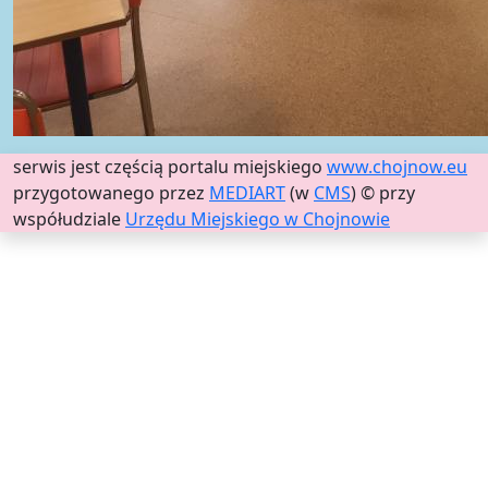
serwis jest częścią portalu miejskiego
www.chojnow.eu
przygotowanego przez
MEDIART
(w
CMS
) © przy
współudziale
Urzędu Miejskiego w Chojnowie