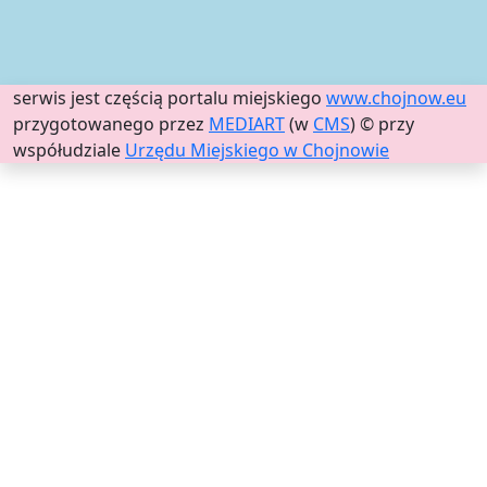
serwis jest częścią portalu miejskiego
www.chojnow.eu
przygotowanego przez
MEDIART
(w
CMS
) © przy
współudziale
Urzędu Miejskiego w Chojnowie