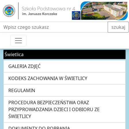
Fraza do wyszukiwania
szukaj
Świetlica
GALERIA ZDJĘĆ
KODEKS ZACHOWANIA W ŚWIETLICY
REGULAMIN
PROCEDURA BEZPIECZEŃSTWA ORAZ
PRZYPROWADZANIA DZIECI I ODBIORU ZE
ŚWIETLICY
DOKUMENTY DO POBRANIA