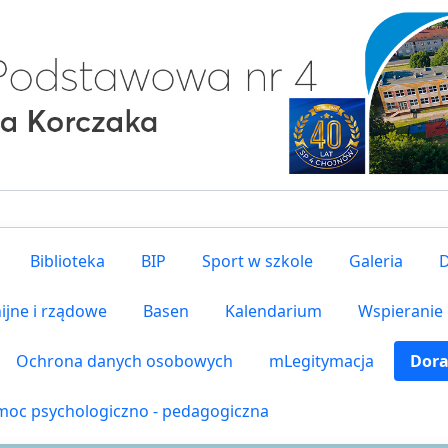
Biblioteka
BIP
Sport w szkole
Galeria
D
ijne i rządowe
Basen
Kalendarium
Wspieranie
Ochrona danych osobowych
mLegitymacja
Dor
oc psychologiczno - pedagogiczna