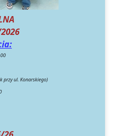
ZKOLNA
/2026
ia:
.00
k przy ul. Konarskiego)
0
/26