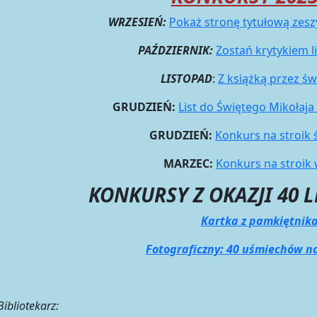
WRZESIEŃ:
Pokaż stronę tytułową zesz
PAŹDZIERNIK:
Zostań krytykiem l
LISTOPAD
:
Z książką przez św
GRUDZIEŃ:
List do Świętego Mikołaja
GRUDZIEŃ:
Konkurs na stroik 
MARZEC:
Konkurs na stroik
KONKURSY Z OKAZJI 40 L
Kartka z pamkiętnik
Fotograficzny: 40 uśmiechów na
bliotekarz: