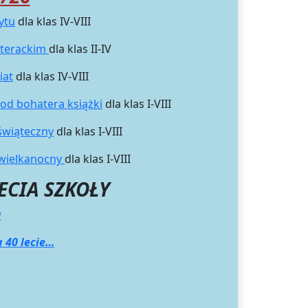
ytu
dla klas IV-VIII
iterackim
dla klas II-IV
iat
dla klas IV-VIII
 od bohatera książki
dla klas I-VIII
świąteczny
dla klas I-VIII
 wielkanocny
dla klas I-VIII
ECIA SZKOŁY
a
 40 lecie…