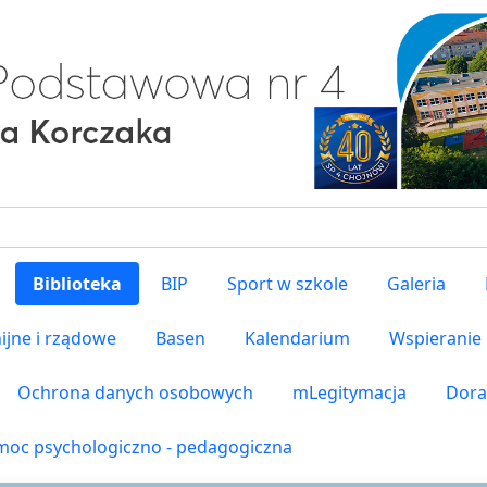
Biblioteka
BIP
Sport w szkole
Galeria
ijne i rządowe
Basen
Kalendarium
Wspieranie
Ochrona danych osobowych
mLegitymacja
Dora
oc psychologiczno - pedagogiczna