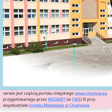
serwis jest częścią portalu miejskiego
www.chojnow.eu
przygotowanego przez
MEDIART
(w
CMS
) © przy
współudziale
Urzędu Miejskiego w Chojnowie