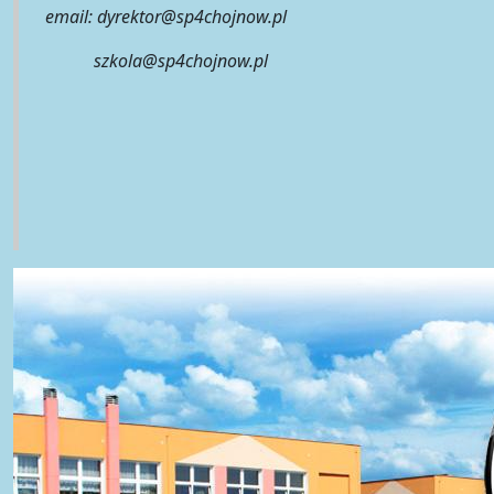
email: dyrektor@sp4chojnow.pl
szkola@sp4chojnow.pl