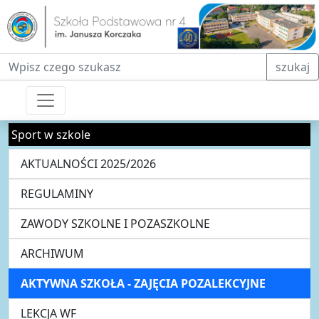
Fraza do wyszukiwania
szukaj
Sport w szkole
AKTUALNOŚCI 2025/2026
REGULAMINY
ZAWODY SZKOLNE I POZASZKOLNE
ARCHIWUM
AKTYWNA SZKOŁA - ZAJĘCIA POZALEKCYJNE
LEKCJA WF