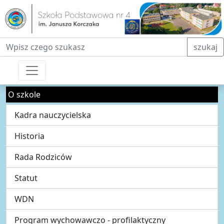
Fraza do wyszukiwania
szukaj
O szkole
Kadra nauczycielska
Historia
Rada Rodziców
Statut
WDN
Program wychowawczo - profilaktyczny