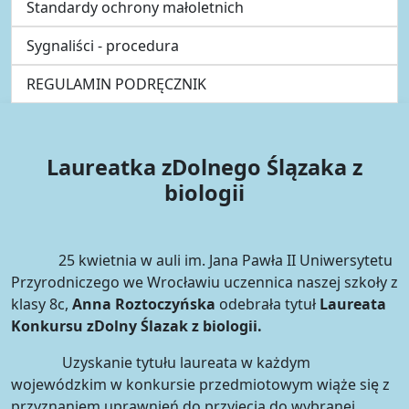
Standardy ochrony małoletnich
Sygnaliści - procedura
REGULAMIN PODRĘCZNIK
Laureatka zDolnego Ślązaka z
biologii
25 kwietnia w auli im. Jana Pawła II Uniwersytetu
Przyrodniczego we Wrocławiu uczennica naszej szkoły z
klasy 8c,
Anna Roztoczyńska
odebrała tytuł
Laureata
Konkursu zDolny Ślazak z biologii.
Uzyskanie tytułu laureata w każdym
wojewódzkim w konkursie przedmiotowym wiąże się z
przyznaniem uprawnień do przyjęcia do wybranej