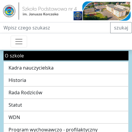
Fraza do wyszukiwania
szukaj
O szkole
Kadra nauczycielska
Historia
Rada Rodziców
Statut
WDN
Program wychowawczo - profilaktyczny