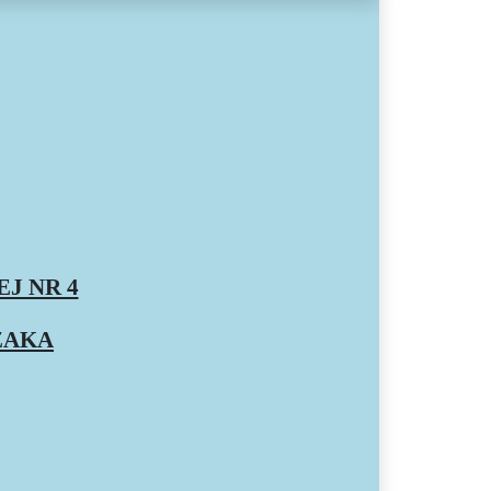
J NR 4
ZAKA