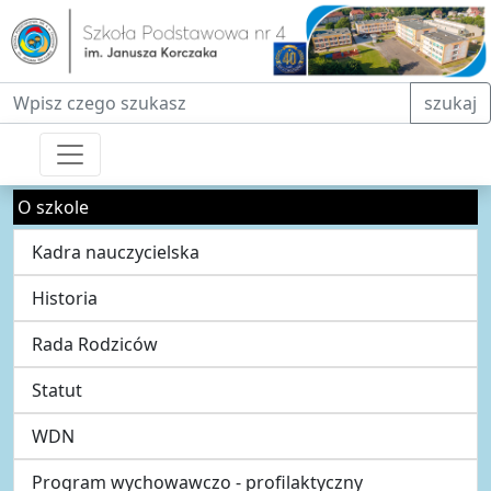
Fraza do wyszukiwania
szukaj
O szkole
Kadra nauczycielska
Historia
Rada Rodziców
Statut
WDN
Program wychowawczo - profilaktyczny