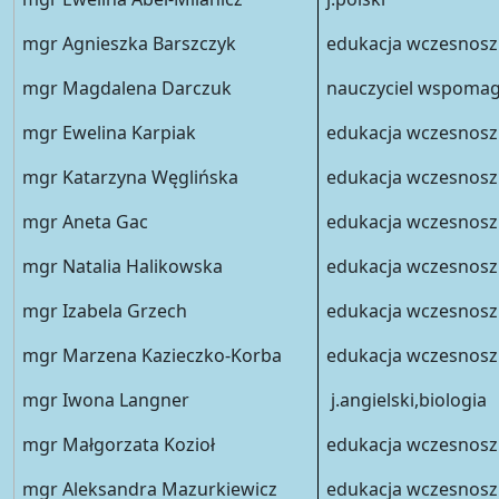
mgr Agnieszka Barszczyk
edukacja wczesnosz
mgr Magdalena Darczuk
nauczyciel wspomag
mgr Ewelina Karpiak
edukacja wczesnosz
mgr Katarzyna Węglińska
edukacja wczesnosz
mgr Aneta Gac
edukacja wczesnoszk
mgr Natalia Halikowska
edukacja wczesnosz
mgr Izabela Grzech
edukacja wczesnosz
mgr Marzena Kazieczko-Korba
edukacja wczesnoszko
mgr Iwona Langner
j.angielski,biologia
mgr Małgorzata Kozioł
edukacja wczesnosz
mgr Aleksandra Mazurkiewicz
edukacja wczesnosz