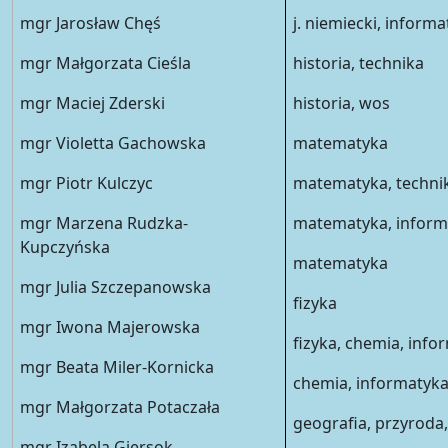
mgr Jarosław Chęś
j. niemiecki, inform
mgr Małgorzata Cieśla
historia, technika
mgr Maciej Zderski
historia, wos
mgr Violetta Gachowska
matematyka
mgr Piotr Kulczyc
matematyka, technik
mgr Marzena Rudzka-
matematyka, inform
Kupczyńska
matematyka
mgr Julia Szczepanowska
fizyka
mgr Iwona Majerowska
fizyka, chemia, info
mgr Beata Miler-Kornicka
chemia, informatyka
mgr Małgorzata Potaczała
geografia, przyroda,
mgr Izabela Giersok