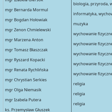
biologia, przyroda, 
mgr Bernarda Mormul
informatyka, wychow
mgr Bogdan Hołowiak
muzyka
mgr Zenon Chmielewski
wychowanie fizyczn
mgr Marzena Anton
wychowanie fizyczn
mgr Tomasz Błaszczak
wychowanie fizyczn
mgr Ryszard Kopacki
wychowanie fizyczn
mgr Renata Rychlińska
wychowanie fizyczn
mgr Chrystian Serkies
religia
mgr Olga Niemasik
religia
mgr Izabela Putera
religia
ks. Przemysław Głuszek