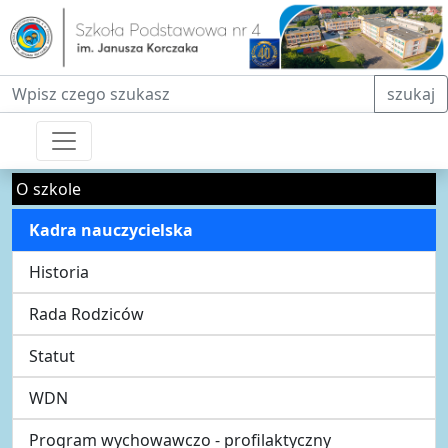
Fraza do wyszukiwania
szukaj
O szkole
Kadra nauczycielska
Historia
Rada Rodziców
Statut
WDN
Program wychowawczo - profilaktyczny