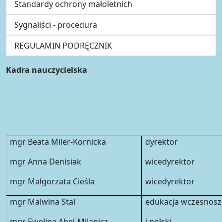
Standardy ochrony małoletnich
Sygnaliści - procedura
REGULAMIN PODRĘCZNIK
Kadra nauczycielska
mgr Beata Miler-Kornicka
dyrektor
mgr Anna Denisiak
wicedyrektor
mgr Małgorzata Cieśla
wicedyrektor
mgr Malwina Stal
edukacja wczesnosz
mgr Ewelina Abel-Milanicz
j.polski