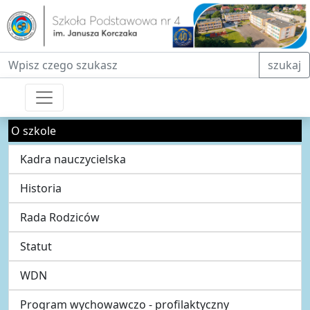
Fraza do wyszukiwania
szukaj
O szkole
Kadra nauczycielska
Historia
Rada Rodziców
Statut
WDN
Program wychowawczo - profilaktyczny