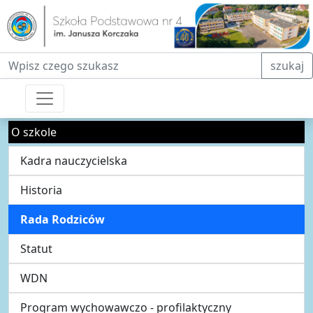
Fraza do wyszukiwania
szukaj
O szkole
Kadra nauczycielska
Historia
Rada Rodziców
Statut
WDN
Program wychowawczo - profilaktyczny