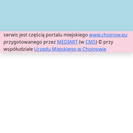
serwis jest częścią portalu miejskiego
www.chojnow.eu
przygotowanego przez
MEDIART
(w
CMS
) © przy
współudziale
Urzędu Miejskiego w Chojnowie