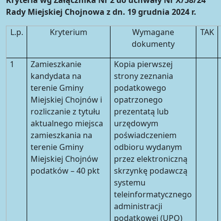
Kryteria wg Załącznika Nr 2 do uchwały Nr X/58/24
Rady Miejskiej Chojnowa z dn. 19 grudnia 2024 r.
L.p.
Kryterium
Wymagane
TAK
dokumenty
1
Zamieszkanie
Kopia pierwszej
kandydata na
strony zeznania
terenie Gminy
podatkowego
Miejskiej Chojnów i
opatrzonego
rozliczanie z tytułu
prezentatą lub
aktualnego miejsca
urzędowym
zamieszkania na
poświadczeniem
terenie Gminy
odbioru wydanym
Miejskiej Chojnów
przez elektroniczną
podatków – 40 pkt
skrzynkę podawczą
systemu
teleinformatycznego
administracji
podatkowej (UPO)