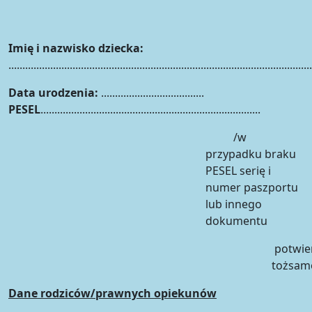
Imię i nazwisko dziecka:
.............................................................................................................
Data urodzenia:
.....................................
PESEL
...............................................................................
/w
przypadku braku
PESEL serię i
numer paszportu
lub innego
dokumentu
potwie
tożsam
Dane rodziców/prawnych opiekunów