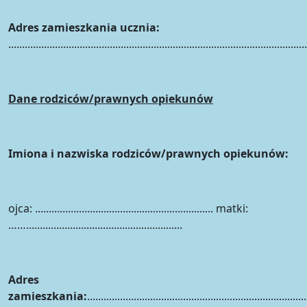
Adres zamieszkania ucznia:
.............................................................................................................
Dane rodziców/prawnych opiekunów
Imiona i nazwiska rodziców/prawnych opiekunów:
ojca: ................................................................. matki:
…….........................................................
Adres
zamieszkania:
................................................................................