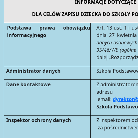
INFORMACJE DOTYCZĄC
DLA CELÓW ZAPISU DZIECKA DO SZKOŁY P
Podstawa prawa obowiązku
Art. 13 ust. 1 i 
informacyjnego
dnia 27 kwietnia
danych osobowych 
95/46/WE (ogólne 
dalej „Rozporząd
Administrator danych
Szkoła Podstawowa
Dane kontaktowe
Z administratore
adresu
email:
dyrektor@
Szkoła Podstawow
Inspektor ochrony danych
Z inspektorem oc
za pośrednictwe