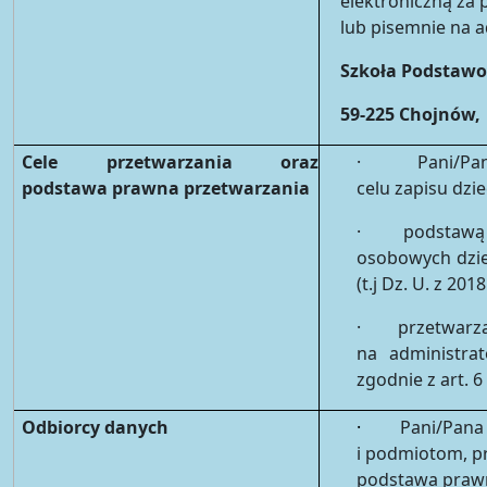
elektroniczną za
lub pisemnie na a
Szkoła Podstawo
59-225 Chojnów, 
Cele przetwarzania oraz
· Pani/Pana d
podstawa prawna przetwarzania
celu zapisu dzi
· podstawą pr
osobowych dziec
(t.j Dz. U. z 201
· przetwarzan
na administra
zgodnie z art. 6
Odbiorcy danych
·
Pani/Pana
i podmiotom, pr
podstawa prawn