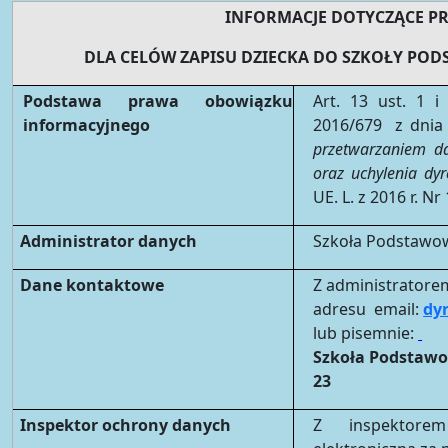
INFORMACJE DOTYCZĄCE 
DLA CELÓW ZAPISU DZIECKA DO SZKOŁY POD
Podstawa prawa obowiązku
Art. 13 ust. 1 
informacyjnego
2016/679 z dnia 
przetwarzaniem d
oraz uchylenia dy
UE. L. z 2016 r. 
Administrator danych
Szkoła Podstawowa
Dane kontaktowe
Z administratore
adresu email:
dy
lub pisemnie:
Szkoła Podstawow
23
Inspektor ochrony danych
Z inspektore