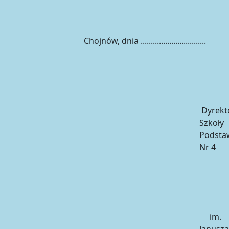
Chojnów, dnia ................................
Dyrekt
Szkoły
Podsta
Nr 4
im.