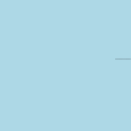
..............