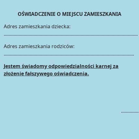
OŚWIADCZENIE O MIEJSCU ZAMIESZKANIA
Adres zamieszkania dziecka:
............................................................................................................
Adres zamieszkania rodziców:
.........................................................................................................
Jestem świadomy odpowiedzialności karnej za
złożenie fałszywego oświadczenia.
..............