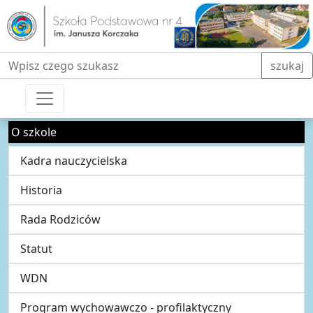
Fraza do wyszukiwania
szukaj
O szkole
Kadra nauczycielska
Historia
Rada Rodziców
Statut
WDN
Program wychowawczo - profilaktyczny