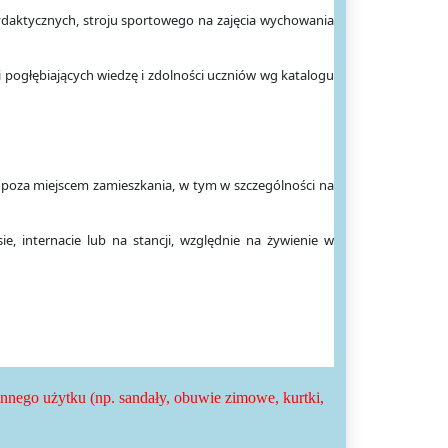
dydaktycznych, stroju sportowego na zajęcia wychowania
 pogłębiających wiedzę i zdolności uczniów wg katalogu
 poza miejscem zamieszkania, w tym w szczególności na
e, internacie lub na stancji, względnie na żywienie w
nego użytku (np. sandały, obuwie zimowe, kurtki,