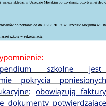
 należy składać w Urzędzie Miejskim po uzyskaniu pozytywnej decyzj
niosków do pobrania od dn. 16.08.2017r. w Urzędzie Miejskim w Choj
naszej szkole w sekretariacie.
zypomnienie:
ypendium szkolne jes
rmie pokrycia poniesiony
ukacyjne
:
o
bowiązują faktur
ne dokumenty potwierdzające