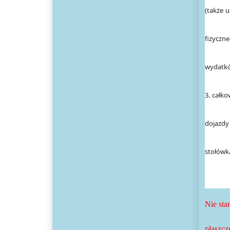
(także 
fizyczn
wydatkó
3. całk
dojazdy
stołówk
Nie sta
płaszcze