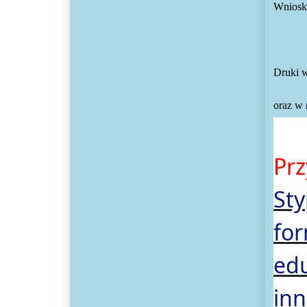
Wnioski
Druki w
oraz w 
Pr
St
fo
ed
in