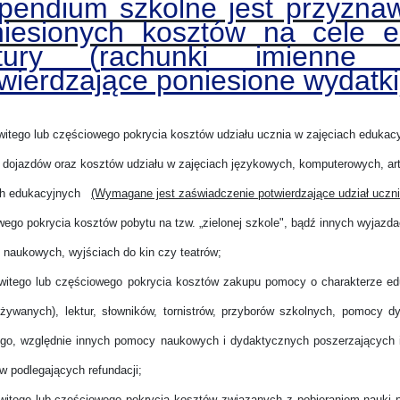
pendium szkolne jest przyzna
niesionych kosztów na cele e
ktury (rachunki imienne
wierdzające poniesione wydatki
owitego lub częściowego pokrycia kosztów udziału ucznia w zajęciach eduka
 dojazdów oraz kosztów udziału w zajęciach językowych, komputerowych, art
ch edukacyjnych
(Wymagane jest zaświadczenie potwierdzające udział uczni
wego pokrycia kosztów pobytu na tzw. „zielonej szkole", bądź innych wyjaz
 naukowych, wyjściach do kin czy teatrów;
owitego lub częściowego pokrycia kosztów zakupu pomocy o charakterze e
używanych), lektur, słowników, tornistrów, przyborów szkolnych, pomocy 
ego, względnie innych pomocy naukowych i dydaktycznych poszerzających i
 podlegających refundacji;
owitego lub częściowego pokrycia kosztów związanych z pobieraniem nauki