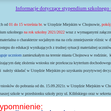
Informacje dotyczące stypendium szkolnego
ch od
01 do 15 września br.
w Urzędzie Miejskim w Chojnowie,
pokój
dium szkolnego
na rok szkolny 2021/2022
wraz z wymaganymi załączn
aterialna o charakterze socjalnym ma na celu zmniejszenie różnic w 
dostępu do edukacji wynikających z trudnej sytuacji materialnej uczniów
uguje uczniom
zamieszkałym na terenie miasta Chojnowa w rodzinie, k
zającym datę złożenia wniosku nie przekracza kryterium dochodoweg
 należy składać w Urzędzie Miejskim po uzyskaniu pozytywnej decyzj
niosków do pobrania od dn. 15.09.2021r. w Urzędzie Miejskim w Choj
naszej szkole w przedsionku szkoły przy ul. Kilińskiego oraz w sekreta
ypomnienie: