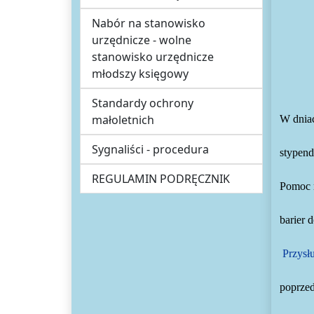
Nabór na stanowisko
urzędnicze - wolne
stanowisko urzędnicze
młodszy księgowy
Standardy ochrony
małoletnich
W dnia
Sygnaliści - procedura
stypen
REGULAMIN PODRĘCZNIK
Pomoc m
barier 
Przysł
poprzed