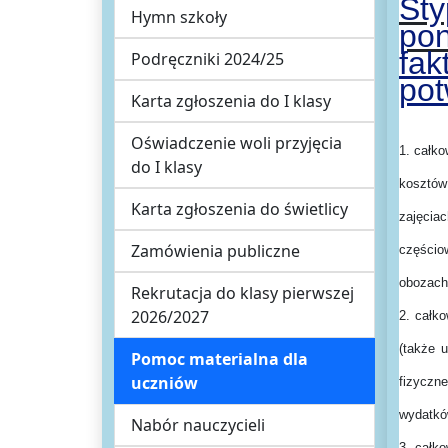
Sty
Hymn szkoły
po
fa
Podręczniki 2024/25
pot
Karta zgłoszenia do I klasy
Oświadczenie woli przyjęcia
1. całk
do I klasy
kosztów
Karta zgłoszenia do świetlicy
zajęcia
Zamówienia publiczne
częścio
obozach
Rekrutacja do klasy pierwszej
2026/2027
2. całk
(także 
Pomoc materialna dla
uczniów
fizyczn
wydatków
Nabór nauczycieli
3. całk