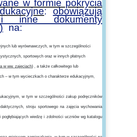
wane w formie pokrycia
dukacyjne
:
o
bowiązują
 i inne dokumenty
)
na:
cyjnych lub wyrównawczych, w tym w szczególności
ystycznych, sportowych oraz w innych płatnych
a w ww. zajęciach
) , a także całkowitego lub
dach – w tym wycieczkach o charakterze edukacyjnym,
dukacyjnym, w tym w szczególności zakup podręczników
dydaktycznych, stroju sportowego na zajęcia wychowania
 pogłębiających wiedzę i zdolności uczniów wg katalogu
 poza miejscem zamieszkania, w tym w szczególności na