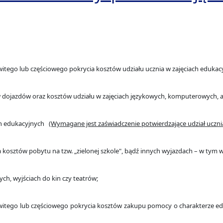
owitego lub częściowego pokrycia kosztów udziału ucznia w zajęciach eduk
 dojazdów oraz kosztów udziału w zajęciach językowych, komputerowych, a
ch edukacyjnych
(Wymagane jest zaświadczenie potwierdzające udział uczni
a kosztów pobytu na tzw. „zielonej szkole", bądź innych wyjazdach – w tym
ch, wyjściach do kin czy teatrów;
owitego lub częściowego pokrycia kosztów zakupu pomocy o charakterze e