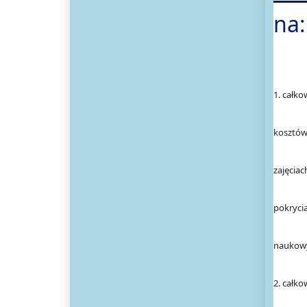
na:
1. całk
kosztów
zajęcia
pokryci
naukowy
2. całk