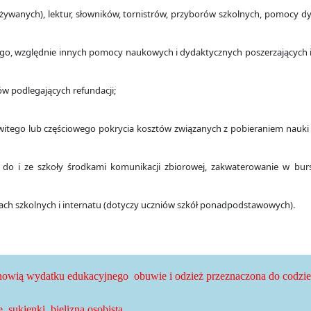
używanych), lektur, słowników, tornistrów, przyborów szkolnych, pomocy 
ego, względnie innych pomocy naukowych i dydaktycznych poszerzających i
w podlegających refundacji;
owitego lub częściowego pokrycia kosztów związanych z pobieraniem nauki
 do i ze szkoły środkami komunikacji zbiorowej, zakwaterowanie w bursi
ach szkolnych i internatu (dotyczy uczniów szkół ponadpodstawowych).
nowią wydatku edukacyjnego obuwie i odzież przeznaczona do codzien
, sukienki, bielizna osobista.