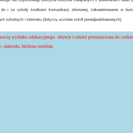
 do i ze szkoły środkami komunikacji zbiorowej, zakwaterowanie w bursi
ach szkolnych i internatu (dotyczy uczniów szkół ponadpodstawowych).
nowią wydatku edukacyjnego obuwie i odzież przeznaczona do codzien
, sukienki, bielizna osobista.