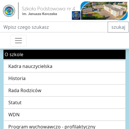
Fraza do wyszukiwania
szukaj
O szkole
Kadra nauczycielska
Historia
Rada Rodziców
Statut
WDN
Program wychowawczo - profilaktyczny