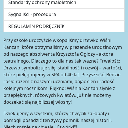
Standardy ochrony małoletnich
Sygnaliści - procedura
REGULAMIN PODRĘCZNIK
Przy szkole uroczyście wkopaliśmy drzewko Wiśni
Kanzan, które otrzymaliśmy w prezencie urodzinowym
od naszego absolwenta Krzysztofa Ogłozy - aktora
teatralnego. Dlaczego to dla nas tak ważne? Trwałość:
Drzewo symbolizuje siłę, stabilność i rozwój – wartości,
które pielęgnujemy w SP4 od 40 lat. Przyszłość: Będzie
rosło razem z naszymi uczniami, dając cień i radość
kolejnym rocznikom. Piękno: Wiśnia Kanzan słynie z
przepięknych, różowych kwiatów. Już nie możemy
doczekać się najbliższej wiosny!
Dziękujemy wszystkim, którzy chwycili za łopaty i
pomogli posadzić ten żywy pomnik naszej historii.
Niech rośnie na chwałę "Czwórki"!